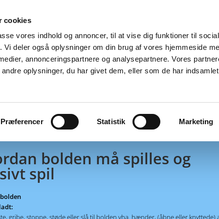
 cookies
passe vores indhold og annoncer, til at vise dig funktioner til soci
fik. Vi deler også oplysninger om din brug af vores hjemmeside m
 medier, annonceringspartnere og analysepartnere. Vores partne
ndre oplysninger, du har givet dem, eller som de har indsamlet 
el 7
Præferencer
Statistik
Marketing
rdan bolden må spilles og
sivt spil
e bolden
ladt:
ste, gribe, stoppe, støde eller slå til bolden vha. hænder, (åbne eller knyttede)