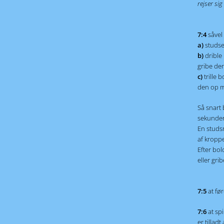
rejser sig
7:4
såvel
a)
studse
b)
drible
gribe de
c)
trille
den op m
Så snart 
sekunder 
En studsn
af kropp
Efter bol
eller gri
7:5
at fø
7:6
at sp
er tilladt