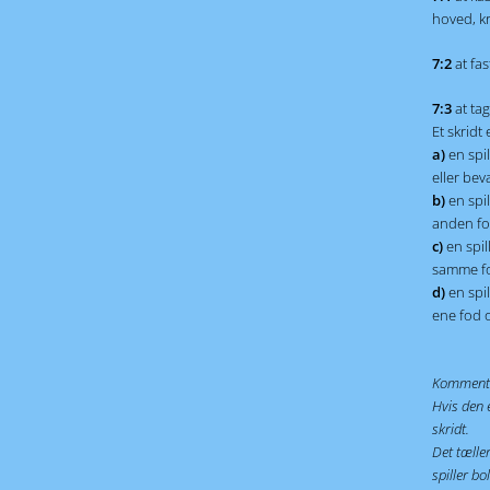
Dommer Udvalg
hoved, kr
Afregning
7:2
at fa
Indberetning
Hal - kampprogram
7:3
at ta
Et skridt 
a)
en spi
eller bev
b)
en spi
anden fo
c)
en spil
samme fo
d)
en spi
ene fod o
Komment
Hvis den e
skridt.
Det tæller
spiller bo