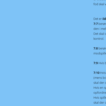
fod skal 
Det er
ikk
7:7
berør
den i mel
Det skal 
kontrol.
7:8
berør
modspille
7:9
Hvis 
7:10
Hvis
(mens bol
skal der 
Hvis en s
opfordre 
Hvis spil
skal der 