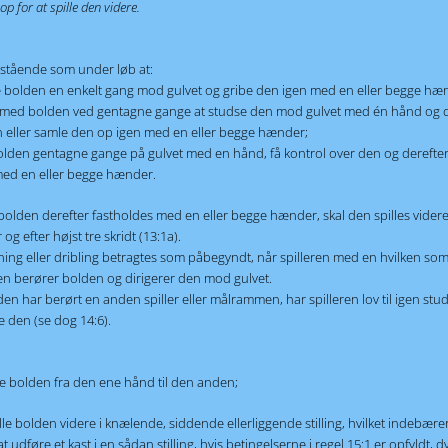
 op for at spille den videre.
 stående som under løb at:
 bolden en enkelt gang mod gulvet og gribe den igen med en eller begge hæ
 med bolden ved gentagne gange at studse den mod gulvet med én hånd og 
n eller samle den op igen med en eller begge hænder;
 bolden gentagne gange på gulvet med en hånd, få kontrol over den og derefte
ed en eller begge hænder.
bolden derefter fastholdes med en eller begge hænder, skal den spilles vider
og efter højst tre skridt (13:1a).
ing eller dribling betragtes som påbegyndt, når spilleren med en hvilken som
en berører bolden og dirigerer den mod gulvet.
den har berørt en anden spiller eller målrammen, har spilleren lov til igen stud
be den (se dog 14:6).
re bolden fra den ene hånd til den anden;
ille bolden videre i knælende, siddende ellerliggende stilling, hvilket indebærer
 at udføre et kast i en sådan stilling, hvis betingelserne i regel 15:1 er opfyldt, d