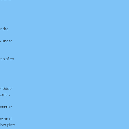
indre
en under
ren af en
e fødder
iller,
ommerne
me hold,
lser giver