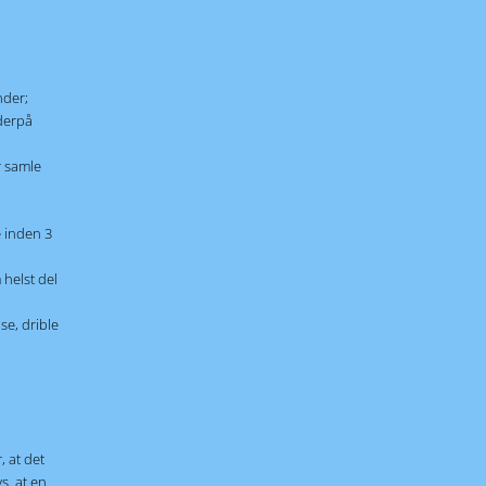
nder;
derpå
r samle
e inden 3
 helst del
se, drible
, at det
vs. at en