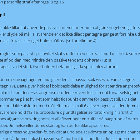
n personlig straf efter regel 8 og 16.
pil
er ikke tilladt at anvende passive spillemetoder uden at gøre noget synligt for
ller skyde på mål. Tilsvarende er det ikke tilladt gentagne gange at forsinke u
rkast, frikast eller eget holds målkast (se fortolkning 4).
ragtes som passivt spil, hvilket skal straffes med et frikast mod det hold, som er
se af bolden med mindre den passive tendens ophører (13:1a).
 tages fra det sted, hvor bolden befandt sig, da spillet blev afbrudt.
dommerne iagttager en mulig tendens til passivt spil, vises forvarselstegnet
egn 17). Dette giver holdet i boldbesiddelse mulighed for at ændre angrebsf
at miste bolden. Hvis angrebsmetoden ikke ændres, efter at forvarselstegnet 
 dommerne på et hvilket som helst tidspunkt dømme for passivt spil. Hvis det
e hold ikke afslutter mod mål efter maksimalt 6 afleveringer, skal der dømmes
orsvarende hold (13:1a, procedure og undtagelser se fortolkning 4, afsnit D).
 afgørelse omkring antallet af afleveringer er truffet på baggrund af deres
sbedømmelse eller deres skøn og kan derfor ikke appelleres.
rlige omstændigheder (fx. bevidst at undlade at udnytte en oplagt målchance
 også dømme frikast (passivt spil) mod holdet i boldbesiddelse uden noget