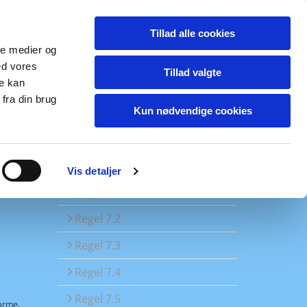
Tillad alle cookies
ale medier og
ed vores
Tillad valgte
re kan
fra din brug
Kun nødvendige cookies
Lydfiler
Vis detaljer
Regel 7.1
Regel 7.2
Regel 7.3
Regel 7.4
Regel 7.5
 arme,