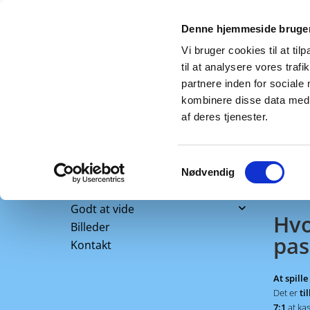
Denne hjemmeside bruger
Vi bruger cookies til at til
til at analysere vores tra
partnere inden for sociale
kombinere disse data med a
af deres tjenester.
Reg
Forside
Samtykkevalg
Nyheder
Nødvendig
Bestyrelsen
Godt at vide
Generalforsamling
Hvo
Billeder
Love og vedtægter
Regler
pas
Kontakt
Beslutningskriterier
Shuttle run test
Grupperinger
Spillereglerne
At spill
Praktisk
Adfærdskodeks som lydfil
Det er
til
Håndoffice og kamppåsætning
7:1
at ka