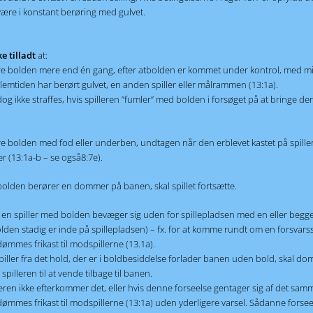
være i konstant berøring med gulvet.
e tilladt
at:
e bolden mere end én gang, efter atbolden er kommet under kontrol, med m
lemtiden har berørt gulvet, en anden spiller eller målrammen (13:1a).
dog ikke straffes, hvis spilleren ”fumler” med bolden i forsøget på at bringe d
e bolden med fod eller underben, undtagen når den erblevet kastet på spille
r (13:1a-b – se også8:7e).
bolden berører en dommer på banen, skal spillet fortsætte.
 en spiller med bolden bevæger sig uden for spillepladsen med en eller begg
den stadig er inde på spillepladsen) – fx. for at komme rundt om en forsvarssp
dømmes frikast til modspillerne (13.1a).
piller fra det hold, der er i boldbesiddelse forlader banen uden bold, skal d
spilleren til at vende tilbage til banen.
leren ikke efterkommer det, eller hvis denne forseelse gentager sig af det sam
dømmes frikast til modspillerne (13:1a) uden yderligere varsel. Sådanne forsee