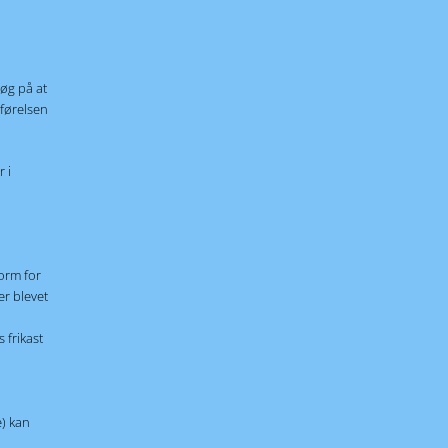
søg på at
dførelsen
 i
orm for
er blevet
 frikast
) kan