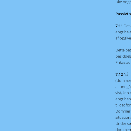
ikke noge
Passivt s
7:11
Det 
angribe e
af opgive
Dette bet
besiddel
Frikastet
7:12
Når 
(dommert
at undgå 
vist, kan
angribend
til det f
Dommernes
situation
Under sæ
dommerne